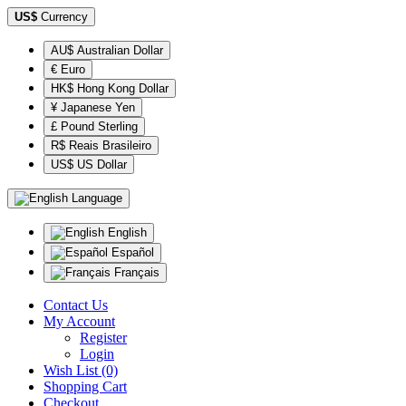
US$
Currency
AU$ Australian Dollar
€ Euro
HK$ Hong Kong Dollar
¥ Japanese Yen
£ Pound Sterling
R$ Reais Brasileiro
US$ US Dollar
Language
English
Español
Français
Contact Us
My Account
Register
Login
Wish List (0)
Shopping Cart
Checkout