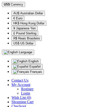
US$
Currency
AU$ Australian Dollar
€ Euro
HK$ Hong Kong Dollar
¥ Japanese Yen
£ Pound Sterling
R$ Reais Brasileiro
US$ US Dollar
Language
English
Español
Français
Contact Us
My Account
Register
Login
Wish List (0)
Shopping Cart
Checkout