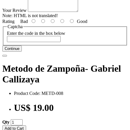
Your Review
Note:
HTML is not translated!
Rating
Bad
Good
Captcha
Enter the code in the box below
Continue
Metodo de Zampoña- Gabriel
Callizaya
Product Code: METD-008
US$ 19.00
Qty
Add to Cart